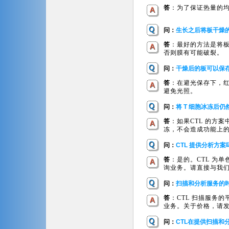
答
：为了保证热量的
问：
生长之后将板干燥
答
：最好的方法是将板
否则膜有可能破裂。
问：
干燥后的板可以保
答
：在避光保存下，
避免光照。
问：
将 T 细胞冰冻后仍然
答
：如果CTL 的方
冻，不会造成功能上的损失
问：
CTL 提供分析方案
答
：是的。CTL 为单
询业务。请直接与我
问：
扫描和分析服务的
答
：CTL 扫描服务的
业务。关于价格，请发信到下
问：
CTL在提供扫描和分