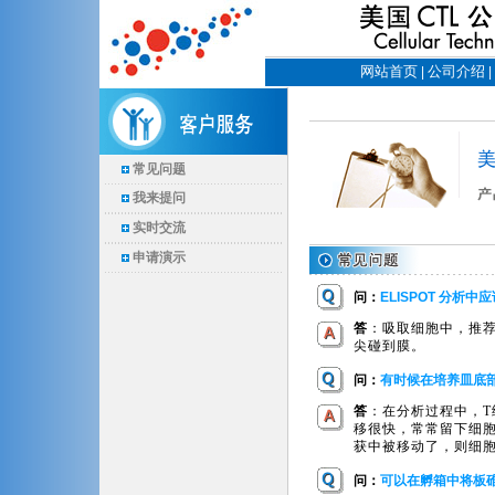
网站首页
公司介绍
|
|
常见问题
我来提问
实时交流
申请演示
问：
ELISPOT 分析
答
：吸取细胞中，推
尖碰到膜。
问：
有时候在培养皿底
答
：在分析过程中，T
移很快，常常留下细
获中被移动了，则细
问：
可以在孵箱中将板